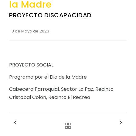
la Madre
Convocatorias
PROYECTO DISCAPACIDAD
GESTIÓN ADMINISTRATIVA
Plan de desarrollo y Ordenamiento Territorial - PD
18 de Mayo de 2023
Plan Anual Contratación - PAC
Plan Operativo Anual - POA
Convenios Institucionales
PROYECTO SOCIAL
PRESUPUESTO: EJECUCIÓN Y REPORTES
Programa por el Dia de la Madre
Cédulas presupuestarias y balances
Cabecera Parroquial, Sector La Paz, Recinto
Cristobal Colon, Recinto El Recreo
Procesos de contratación
Ejecución Presupuestaria
Obras y proyectos