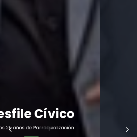
ico
Autoridad
ización
GOBIERNO PARROQUIA