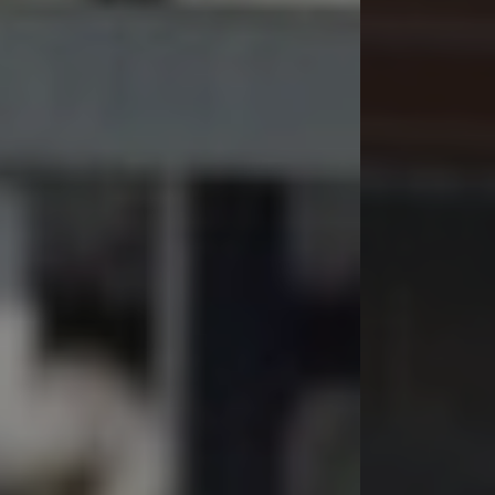
Convocatorias
GESTIÓN ADMINISTRATIVA
Plan de desarrollo y Ordenamiento Territorial - PD
Plan Anual Contratación - PAC
Plan Operativo Anual - POA
Convenios Institucionales
PRESUPUESTO: EJECUCIÓN Y REPORTES
Cédulas presupuestarias y balances
Procesos de contratación
Ejecución Presupuestaria
Obras y proyectos