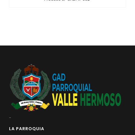
Convocatorias
GESTIÓN ADMINISTRATIVA
Plan de desarrollo y Ordenamiento Territorial - PD
Plan Anual Contratación - PAC
Plan Operativo Anual - POA
Convenios Institucionales
PRESUPUESTO: EJECUCIÓN Y REPORTES
Cédulas presupuestarias y balances
Procesos de contratación
Ejecución Presupuestaria
-
Obras y proyectos
LA PARROQUIA