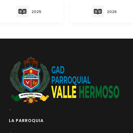
Convocatorias
2025
2026
GESTIÓN ADMINISTRATIVA
Plan de desarrollo y Ordenamiento Territorial - PD
Plan Anual Contratación - PAC
Plan Operativo Anual - POA
Convenios Institucionales
PRESUPUESTO: EJECUCIÓN Y REPORTES
Cédulas presupuestarias y balances
Procesos de contratación
Ejecución Presupuestaria
-
Obras y proyectos
LA PARROQUIA