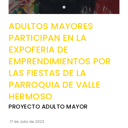
Convocatorias
GESTIÓN ADMINISTRATIVA
ADULTOS MAYORES
Plan de desarrollo y Ordenamiento Territorial - PD
PARTICIPAN EN LA
Plan Anual Contratación - PAC
EXPOFERIA DE
Plan Operativo Anual - POA
EMPRENDIMIENTOS POR
Convenios Institucionales
LAS FIESTAS DE LA
PRESUPUESTO: EJECUCIÓN Y REPORTES
PARROQUIA DE VALLE
Cédulas presupuestarias y balances
Procesos de contratación
HERMOSO
Ejecución Presupuestaria
PROYECTO ADULTO MAYOR
Obras y proyectos
17 de Julio de 2023