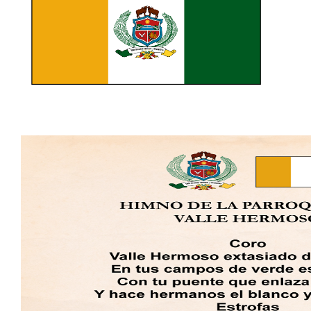
Convocatorias
GESTIÓN ADMINISTRATIVA
Plan de desarrollo y Ordenamiento Territorial - PD
Plan Anual Contratación - PAC
Plan Operativo Anual - POA
Convenios Institucionales
PRESUPUESTO: EJECUCIÓN Y REPORTES
Cédulas presupuestarias y balances
Procesos de contratación
Ejecución Presupuestaria
Obras y proyectos