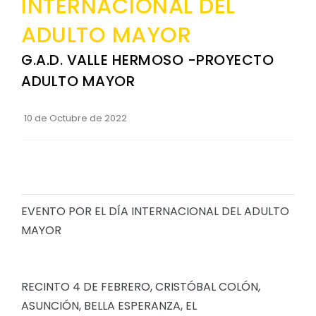
INTERNACIONAL DEL
Convocatorias
ADULTO MAYOR
GESTIÓN ADMINISTRATIVA
G.A.D. VALLE HERMOSO -PROYECTO
Plan de desarrollo y Ordenamiento Territorial - PD
ADULTO MAYOR
Plan Anual Contratación - PAC
10 de Octubre de 2022
Plan Operativo Anual - POA
Convenios Institucionales
PRESUPUESTO: EJECUCIÓN Y REPORTES
Cédulas presupuestarias y balances
EVENTO POR EL DÍA INTERNACIONAL DEL ADULTO
Procesos de contratación
MAYOR
Ejecución Presupuestaria
Obras y proyectos
RECINTO 4 DE FEBRERO, CRISTÓBAL COLÓN,
ASUNCIÓN, BELLA ESPERANZA, EL