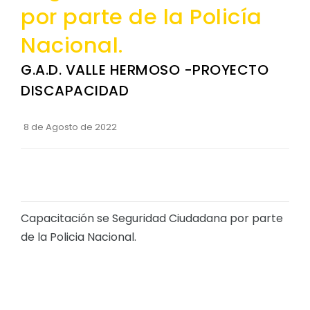
por parte de la Policía
Convocatorias
Nacional.
GESTIÓN ADMINISTRATIVA
G.A.D. VALLE HERMOSO -PROYECTO
Plan de desarrollo y Ordenamiento Territorial - PD
DISCAPACIDAD
Plan Anual Contratación - PAC
Plan Operativo Anual - POA
8 de Agosto de 2022
Convenios Institucionales
PRESUPUESTO: EJECUCIÓN Y REPORTES
Cédulas presupuestarias y balances
Capacitación se Seguridad Ciudadana por parte
Procesos de contratación
de la Policia Nacional.
Ejecución Presupuestaria
Obras y proyectos