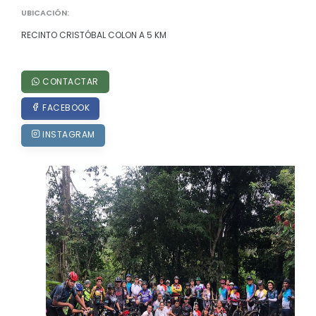
UBICACIÓN:
Convocatorias
RECINTO CRISTÓBAL COLON A 5 KM
GESTIÓN ADMINISTRATIVA
Plan de desarrollo y Ordenamiento Territorial - PD
CONTACTAR
Plan Anual Contratación - PAC
FACEBOOK
Plan Operativo Anual - POA
INSTAGRAM
Convenios Institucionales
PRESUPUESTO: EJECUCIÓN Y REPORTES
Cédulas presupuestarias y balances
Procesos de contratación
Ejecución Presupuestaria
Obras y proyectos