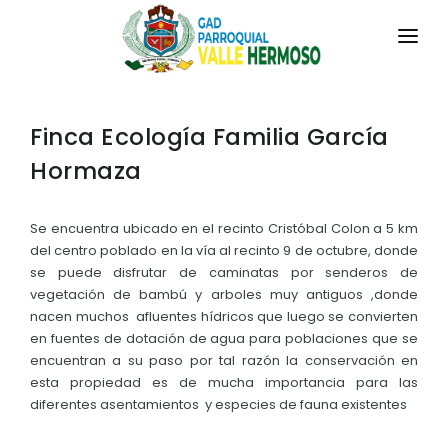
INICIO
Finca Ecología Familia García
LA PARROQUIA
Hormaza
RESEÑA HISTÓRICA
GAD
Historia Antigua
Se encuentra ubicado en el recinto Cristóbal Colon a 5 km
TRANSPARENCIA
del centro poblado en la vía al recinto 9 de octubre, donde
Historia Actual
se puede disfrutar de caminatas por senderos de
GESTIÓN Y PRESUPUESTO
vegetación de bambú y arboles muy antiguos ,donde
Símbolos Cívicos
nacen muchos afluentes hídricos que luego se convierten
GESTIÓN INSTITUCIONAL
MECANISMOS DE PARTICIPACIÓN
en fuentes de dotación de agua para poblaciones que se
GEOGRAFÍA
encuentran a su paso por tal razón la conservación en
Sesiones Ordinarias
TURISMO
Ubicación
CIUDADANÍA ACTIVA
esta propiedad es de mucha importancia para las
Sesiones Extraordinarias
diferentes asentamientos y especies de fauna existentes
Clima y Paisaje
Solicitud de acceso información pública
Resoluciones
NEW