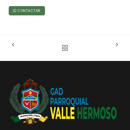
Convocatorias
CONTACTAR
GESTIÓN ADMINISTRATIVA
Plan de desarrollo y Ordenamiento Territorial - PD
Plan Anual Contratación - PAC
Plan Operativo Anual - POA
Convenios Institucionales
PRESUPUESTO: EJECUCIÓN Y REPORTES
Cédulas presupuestarias y balances
Procesos de contratación
Ejecución Presupuestaria
Obras y proyectos