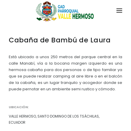
INICIO
Cabaña de Bambú de Laura
LA PARROQUIA
RESEÑA HISTÓRICA
GAD
Está ubicado a unos 250 metros del parque central en la
calle Manabí, vía a la bocana margen izquierdo es una
Historia Antigua
TRANSPARENCIA
hermosa cabaña para dos personas o de tipo familiar ya
que se puede realizar camping al aire libre o en el balcón
Historia Actual
GESTIÓN Y PRESUPUESTO
de la cabaña, es un lugar tranquilo y acogedor donde se
Símbolos Cívicos
puede pernotar en un ambiente semi rustico y cómodo.
GESTIÓN INSTITUCIONAL
MECANISMOS DE PARTICIPACIÓN
GEOGRAFÍA
Sesiones Ordinarias
UBICACIÓN:
TURISMO
Ubicación
CIUDADANÍA ACTIVA
VALLE HERMOSO, SANTO DOMINGO DE LOS TSÁCHILAS,
Sesiones Extraordinarias
Clima y Paisaje
ECUADOR
Solicitud de acceso información pública
Resoluciones
NEW