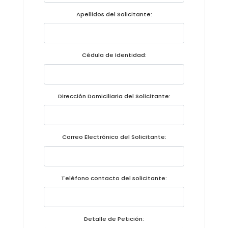
Convocatorias
Apellidos del Solicitante:
GESTIÓN ADMINISTRATIVA
Plan de desarrollo y Ordenamiento Territorial - PD
Cédula de Identidad:
Plan Anual Contratación - PAC
Plan Operativo Anual - POA
Dirección Domiciliaria del Solicitante:
Convenios Institucionales
PRESUPUESTO: EJECUCIÓN Y REPORTES
Correo Electrónico del Solicitante:
Cédulas presupuestarias y balances
Procesos de contratación
Teléfono contacto del solicitante:
Ejecución Presupuestaria
Obras y proyectos
Detalle de Petición: