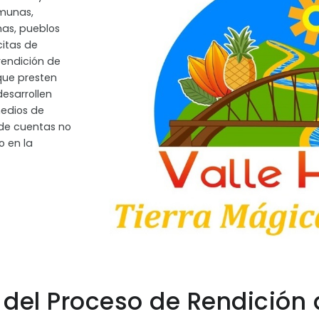
omunas,
as, pueblos
citas de
 rendición de
 que presten
desarrollen
medios de
 de cuentas no
 en la
del Proceso de Rendición 