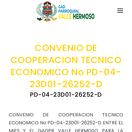
INICIO
LA PARROQUIA
CONVENIO DE
RESEÑA HISTÓRICA
GAD
COOPERACION TECNICO
Historia Antigua
ECONOMICO No PD-04-
TRANSPARENCIA
Historia Actual
23D01-26252-D
GESTIÓN Y PRESUPUESTO
Símbolos Cívicos
PD-04-23D01-26252-D
GESTIÓN INSTITUCIONAL
MECANISMOS DE PARTICIPACIÓN
GEOGRAFÍA
Sesiones Ordinarias
TURISMO
Ubicación
CIUDADANÍA ACTIVA
CONVENIO DE COOPERACION TECNICO
Sesiones Extraordinarias
Clima y Paisaje
ECONOMICO No PD-04-23D01-26252-D ENTRE EL
Solicitud de acceso información pública
Resoluciones
MIES Y EL GADPR VALLE HERMOSO PARA LA
NEW