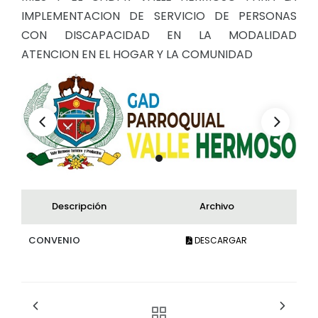
IMPLEMENTACION DE SERVICIO DE PERSONAS
Convocatorias
CON DISCAPACIDAD EN LA MODALIDAD
GESTIÓN ADMINISTRATIVA
ATENCION EN EL HOGAR Y LA COMUNIDAD
Plan de desarrollo y Ordenamiento Territorial - PD
Plan Anual Contratación - PAC
Plan Operativo Anual - POA
Convenios Institucionales
PRESUPUESTO: EJECUCIÓN Y REPORTES
Cédulas presupuestarias y balances
Descripción
Archivo
Procesos de contratación
CONVENIO
DESCARGAR
Ejecución Presupuestaria
Obras y proyectos