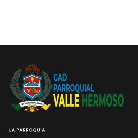
Convocatorias
GESTIÓN ADMINISTRATIVA
Plan de desarrollo y Ordenamiento Territorial - PD
Plan Anual Contratación - PAC
Plan Operativo Anual - POA
Convenios Institucionales
PRESUPUESTO: EJECUCIÓN Y REPORTES
Cédulas presupuestarias y balances
Procesos de contratación
Ejecución Presupuestaria
-
Obras y proyectos
LA PARROQUIA